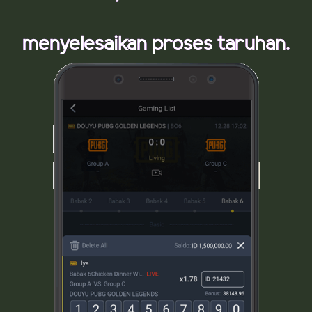
menyelesaikan proses taruhan.