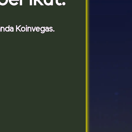
anda Koinvegas.