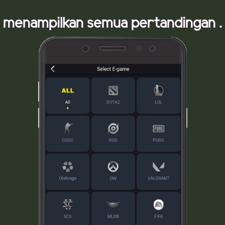
menampilkan semua pertandingan .