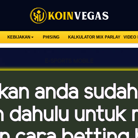
KEBIJAKAN
PHISING
KALKULATOR MIX PARLAY
VIDEO
E-SPORTS MOBILE
kan anda sudah
h dahulu untuk
 cara betting 