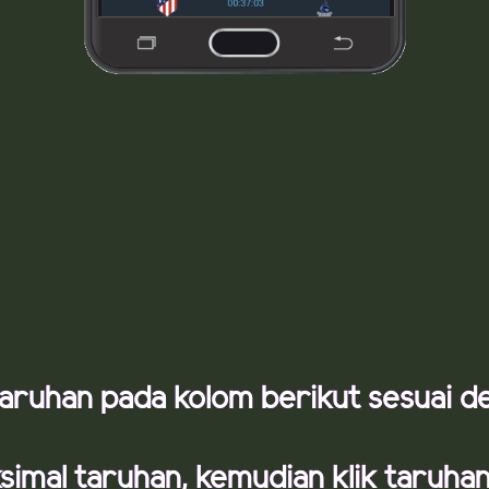
 taruhan pada kolom berikut sesuai d
simal taruhan, kemudian klik taruha