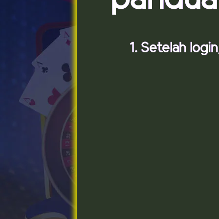
1. Setelah log