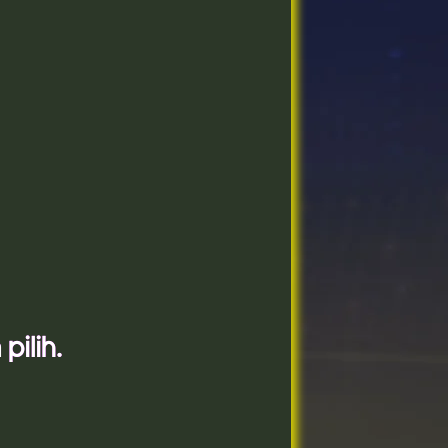
pilih.