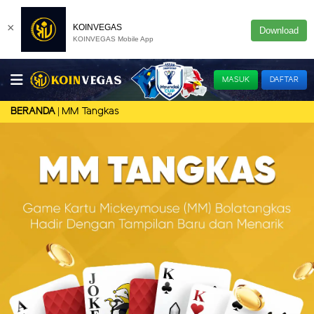
×
KOINVEGAS
Download
KOINVEGAS Mobile App
MASUK
DAFTAR
MM Tangkas
BERANDA